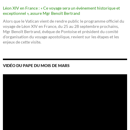
Léon XIV en France : « Ce voyage sera un événement historique et
exceptionnel », assure Mgr Benoît Bertrand
Alors que le Vatican vient de rendre public le programme officiel du
voyage de Léon XIV en France, du 25 au 28 septembre prochains,
Mgr Benoît Bertrand, évêque de Pontoise et président du comité
d’organisation du voyage apostolique, revient sur les étapes et les
enjeux de cette visite.
VIDÉO DU PAPE DU MOIS DE MARS
Lecteur
vidéo