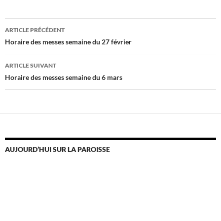
Navigation
ARTICLE PRÉCÉDENT
des
Horaire des messes semaine du 27 février
articles
ARTICLE SUIVANT
Horaire des messes semaine du 6 mars
AUJOURD’HUI SUR LA PAROISSE