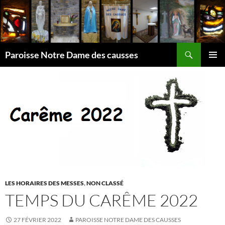
Aller
au
contenu
Recherche
Paroisse Notre Dame des causses
MENU
PRINCI
LES HORAIRES DES MESSES
,
NON CLASSÉ
TEMPS DU CARÊME 2022
27 FÉVRIER 2022
PAROISSE NOTRE DAME DES CAUSSES