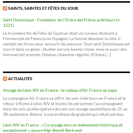
SAINTS, SAINTES ET FÊTES DU JOUR
Saint Dominique - Fondateur de l'Ordre des Frères prêcheurs (+
1221)
Le troisième fils de Félix de Guzman était un curieux étudiant à
l'Université de Palencia en Espagne. La famine désolant la ville, il
vendait ses livres pour secourir les pauvres. Tout saint Dominique est
inscrit dans ce geste : étudier est une bonne chose, mais le souci des
hommes est premier. Devenu chanoine régulier d'Osma […]
ACTUALITÉS
Voyage de Léon XIV en France : le cadeau d’Air France au pape
La compagnie Air France va offrir les vols intérieurs en France et le
retour à Rome à Léon XIV et toutes les personnes l’accompagnant
dans les vols qu’elle opérera durant son voyage apostolique du 25 au
28 septembre. Retour à une pratique de gratuité qui s’était perdue.
Léon XIV en France : « Ce voyage sera un événement historique et
exceptionnel », assure Mgr Benoît Bertrand