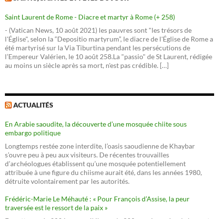
Saint Laurent de Rome - Diacre et martyr à Rome (+ 258)
- (Vatican News, 10 août 2021) les pauvres sont "les trésors de
l'Église", selon la “Depositio martyrum”, le diacre de l'Église de Rome a
été martyrisé sur la Via Tiburtina pendant les persécutions de
l’Empereur Valérien, le 10 août 258.La "passio" de St Laurent, rédigée
au moins un siècle après sa mort, n'est pas crédible. […]
ACTUALITÉS
En Arabie saoudite, la découverte d’une mosquée chiite sous
embargo politique
Longtemps restée zone interdite, l’oasis saoudienne de Khaybar
s’ouvre peu à peu aux visiteurs. De récentes trouvailles
d’archéologues établissent qu’une mosquée potentiellement
attribuée à une figure du chiisme aurait été, dans les années 1980,
détruite volontairement par les autorités.
Frédéric-Marie Le Méhauté : « Pour François d’Assise, la peur
traversée est le ressort de la paix »