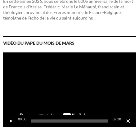
En cette année 2026, nous célébrons le 800e anniversaire de la mort
de François d’Assise. Frédéric-Marie Le Méhauté, franciscain et
théologien, provincial des Frères mineurs de France-Belgique,
témoigne de l’écho de la vie du saint aujourd’hui.
VIDÉO DU PAPE DU MOIS DE MARS
Lecteur
vidéo
00:00
02:20