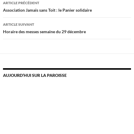
Navigation
ARTICLE PRÉCÉDENT
des
Association Jamais sans Toit : le Panier solidaire
articles
ARTICLE SUIVANT
Horaire des messes semaine du 29 décembre
AUJOURD’HUI SUR LA PAROISSE