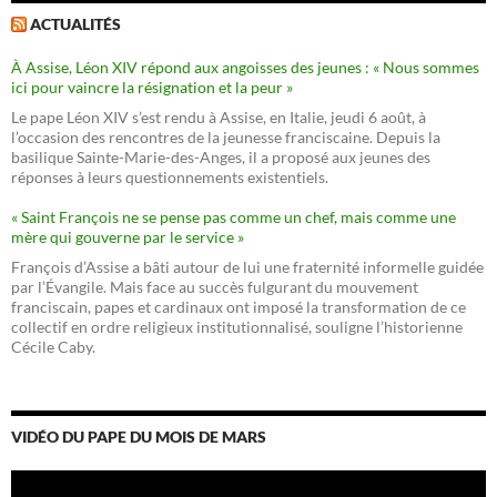
ACTUALITÉS
À Assise, Léon XIV répond aux angoisses des jeunes : « Nous sommes
ici pour vaincre la résignation et la peur »
Le pape Léon XIV s’est rendu à Assise, en Italie, jeudi 6 août, à
l’occasion des rencontres de la jeunesse franciscaine. Depuis la
basilique Sainte-Marie-des-Anges, il a proposé aux jeunes des
réponses à leurs questionnements existentiels.
« Saint François ne se pense pas comme un chef, mais comme une
mère qui gouverne par le service »
François d’Assise a bâti autour de lui une fraternité informelle guidée
par l’Évangile. Mais face au succès fulgurant du mouvement
franciscain, papes et cardinaux ont imposé la transformation de ce
collectif en ordre religieux institutionnalisé, souligne l’historienne
Cécile Caby.
VIDÉO DU PAPE DU MOIS DE MARS
Lecteur