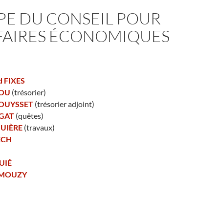
IPE DU CONSEIL POUR
FFAIRES ÉCONOMIQUES
d FIXES
DOU
(trésorier)
MOUYSSET
(trésorier adjoint)
ÉGAT
(quêtes)
GUIÈRE
(travaux)
ECH
UIÉ
EMOUZY