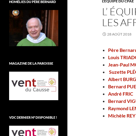
L'ÉQUIPE DU CPAE
HOMÉLIES DU PÈRE BERNARD
L’ ÉQU
LES A
28 AOÛT 2018
Père Bernar
Louis TRIA
MAGAZINE DE LA PAROISSE
Jean-Paul 
Suzette PL
Albert BUR
Bernard PU
André FRIC
Bernard VIG
Raymond L
Michèle REY
VDC DERNIER N° DISPONIBLE !