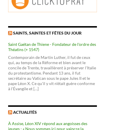
SAINTS, SAINTES ET FÊTES DU JOUR
Saint Gaétan de Thiene - Fondateur de l'ordre des
Théatins (+ 1547)
Contemporain de Martin Luther, il fut de ceux
qui, au temps de la Réforme et bien avant le
concile de Trente, travaillèrent à préserver l'Italie
du protestantisme. Pendant 13 ans, il fut
secrétaire au Vatican sous le pape Jules II et le
pape Léon X. Ce qu'il y vit n'était guère conforme
à l'Évangile et […]
ACTUALITÉS
À Assise, Léon XIV répond aux angoisses des
jeunes : « Nous sommes ici pour vaincre la