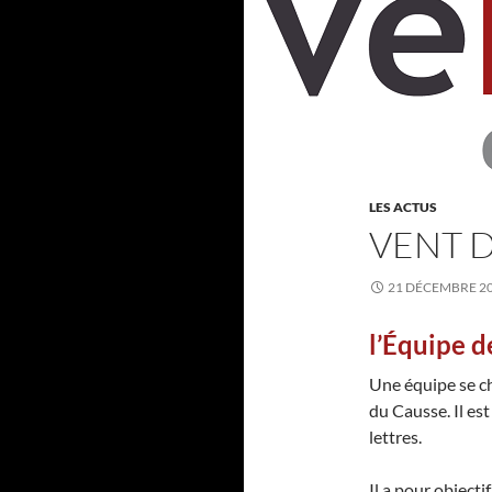
LES ACTUS
VENT 
21 DÉCEMBRE 2
l’Équipe d
Une équipe se ch
du Causse. Il est
lettres.
Il a pour objecti