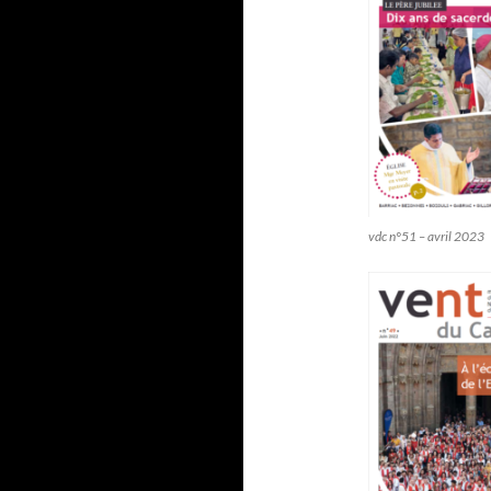
vdc n°51 – avril 2023