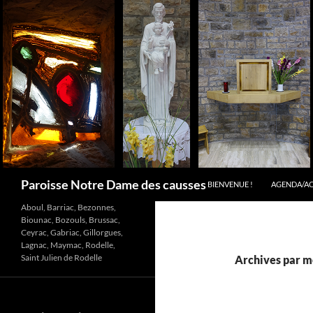
Aller
au
contenu
Recherche
Paroisse Notre Dame des causses
BIENVENUE !
AGENDA/A
Aboul, Barriac, Bezonnes,
Biounac, Bozouls, Brussac,
Ceyrac, Gabriac, Gillorgues,
Lagnac, Maymac, Rodelle,
Saint Julien de Rodelle
Archives par m