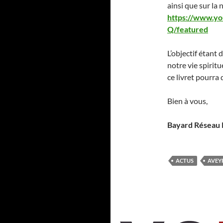
ainsi que sur la
https://www.
Q/featured
L’objectif étant
notre vie spirit
ce livret pourra 
Bien à vous,
Bayard Réseau 
ACTUS
AVEY