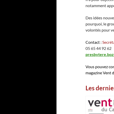
notamment appe
Des idées nouvell
pourquoi, le gro
volontés pour ve
Contact :
Secréta
05 65 44 92 62
presbytere.boz
Vous pouvez con
magazine Vent du
Les dernie