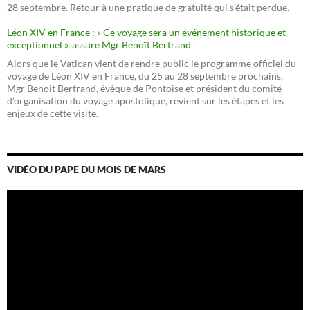
28 septembre. Retour à une pratique de gratuité qui s’était perdue.
Léon XIV en France : « Ce voyage sera un événement historique et
exceptionnel », assure Mgr Benoît Bertrand
Alors que le Vatican vient de rendre public le programme officiel du
voyage de Léon XIV en France, du 25 au 28 septembre prochains,
Mgr Benoît Bertrand, évêque de Pontoise et président du comité
d’organisation du voyage apostolique, revient sur les étapes et les
enjeux de cette visite.
VIDÉO DU PAPE DU MOIS DE MARS
Lecteur
vidéo