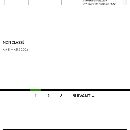
NON CLASSÉ
8 MARS 2026
Navigation
1
2
3
SUIVANT →
des
articles