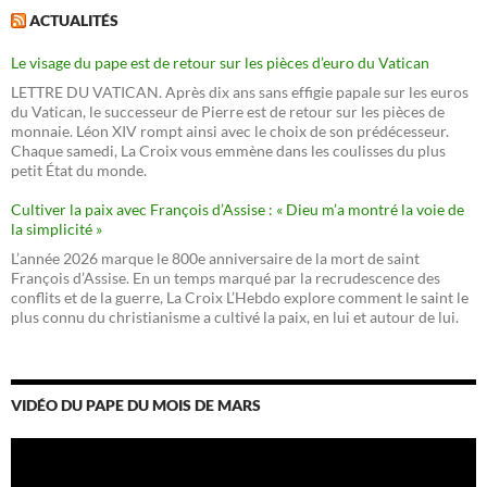
ACTUALITÉS
Le visage du pape est de retour sur les pièces d’euro du Vatican
LETTRE DU VATICAN. Après dix ans sans effigie papale sur les euros
du Vatican, le successeur de Pierre est de retour sur les pièces de
monnaie. Léon XIV rompt ainsi avec le choix de son prédécesseur.
Chaque samedi, La Croix vous emmène dans les coulisses du plus
petit État du monde.
Cultiver la paix avec François d’Assise : « Dieu m’a montré la voie de
la simplicité »
L’année 2026 marque le 800e anniversaire de la mort de saint
François d’Assise. En un temps marqué par la recrudescence des
conflits et de la guerre, La Croix L’Hebdo explore comment le saint le
plus connu du christianisme a cultivé la paix, en lui et autour de lui.
VIDÉO DU PAPE DU MOIS DE MARS
Lecteur
vidéo