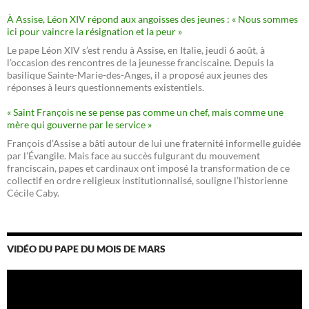
À Assise, Léon XIV répond aux angoisses des jeunes : « Nous sommes
ici pour vaincre la résignation et la peur »
Le pape Léon XIV s’est rendu à Assise, en Italie, jeudi 6 août, à
l’occasion des rencontres de la jeunesse franciscaine. Depuis la
basilique Sainte-Marie-des-Anges, il a proposé aux jeunes des
réponses à leurs questionnements existentiels.
« Saint François ne se pense pas comme un chef, mais comme une
mère qui gouverne par le service »
François d’Assise a bâti autour de lui une fraternité informelle guidée
par l’Évangile. Mais face au succès fulgurant du mouvement
franciscain, papes et cardinaux ont imposé la transformation de ce
collectif en ordre religieux institutionnalisé, souligne l’historienne
Cécile Caby.
VIDÉO DU PAPE DU MOIS DE MARS
Lecteur
vidéo