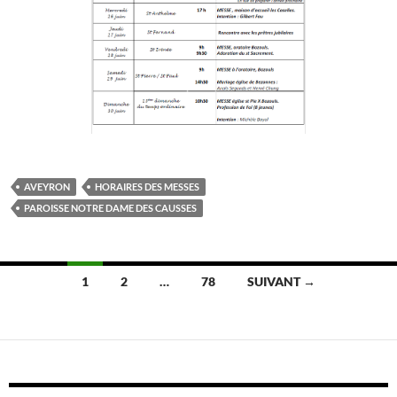
AVEYRON
HORAIRES DES MESSES
PAROISSE NOTRE DAME DES CAUSSES
Navigation
1
2
…
78
SUIVANT →
des
articles