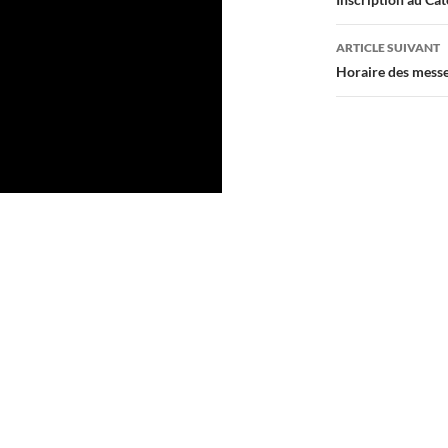
des
articles
ARTICLE SUIVANT
Horaire des mess