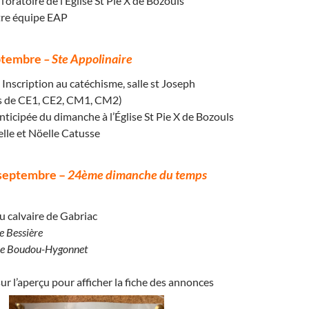
l’oratoire de l’Église St Pie X de Bozouls
tre équipe EAP
ptembre
– Ste Appolinaire
 Inscription au catéchisme, salle st Joseph
ts de CE1, CE2, CM1, CM2)
nticipée du dimanche à l’Église St Pie X de Bozouls
lle et Nöelle Catusse
septembre –
24ème dimanche du temps
u calvaire de Gabriac
le Bessière
ne Boudou-Hygonnet
ur l’aperçu pour afficher la fiche des annonces