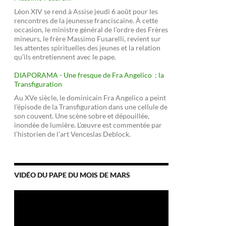
Léon XIV se rend à Assise jeudi 6 août pour les
rencontres de la jeunesse franciscaine. À cette
occasion, le ministre général de l’ordre des Frères
mineurs, le frère Massimo Fusarelli, revient sur
les attentes spirituelles des jeunes et la relation
qu’ils entretiennent avec le pape.
DIAPORAMA - Une fresque de Fra Angelico : la
Transfiguration
Au XVe siècle, le dominicain Fra Angelico a peint
l’épisode de la Transfiguration dans une cellule de
son couvent. Une scène sobre et dépouillée,
inondée de lumière. L’œuvre est commentée par
l’historien de l’art Venceslas Deblock.
VIDÉO DU PAPE DU MOIS DE MARS
Lecteur
vidéo