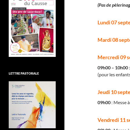
(Pas de pèlerinag
Lundi 07 sep
Mardi 08 sep
Mercredi 09 
09h00 – 10h00
:
LETTRE PASTORALE
(pour les enfan
Jeudi 10 sep
09h00
: Messe à 
Vendredi 11 