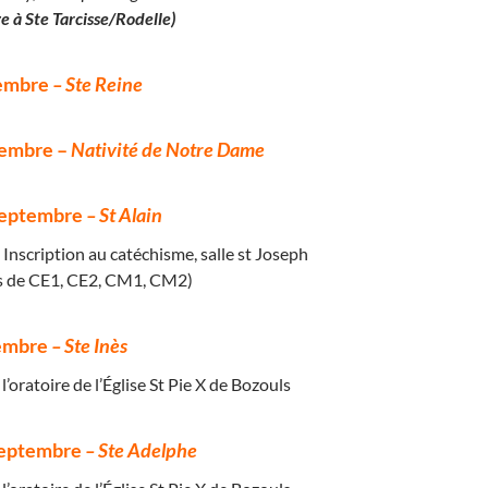
e à Ste Tarcisse/Rodelle)
tembre
– Ste Reine
tembre –
Nativité de Notre Dame
septembre
– St Alain
 Inscription au catéchisme, salle st Joseph
ts de CE1, CE2, CM1, CM2)
tembre
– Ste Inès
l’oratoire de l’Église St Pie X de Bozouls
septembre
– Ste Adelphe