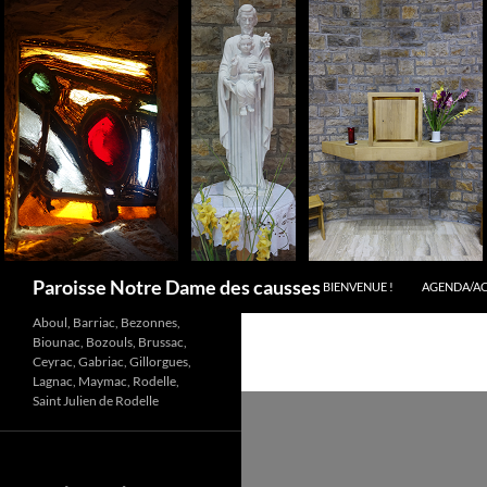
Aller
au
contenu
Recherche
Paroisse Notre Dame des causses
BIENVENUE !
AGENDA/A
Aboul, Barriac, Bezonnes,
Biounac, Bozouls, Brussac,
Ceyrac, Gabriac, Gillorgues,
Lagnac, Maymac, Rodelle,
Saint Julien de Rodelle