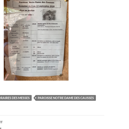
RAIRES DES MESSES
PAROISSE NOTRE DAME DES CAUSSES
on
NT
é