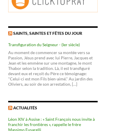
SAINTS, SAINTES ET FÊTES DU JOUR
Transfiguration du Seigneur - (Ier siècle)
Au moment de commencer sa montée vers sa
Passion, Jésus prend avec lui Pierre, Jacques et
Jean et les emmène sur une montagne, le mont
Thabor selon la tradition. Là, il est transfiguré
devant eux et reçoit du Père ce témoignage:
"Celui-ci est mon Fils bien-aimé." Au jardin des
Oliviers, au soir de son arrestation, […]
ACTUALITÉS
Léon XIV à Assise : « Saint François nous invite à
franchir les frontières », rappelle le frère
Massimo Fusarelli