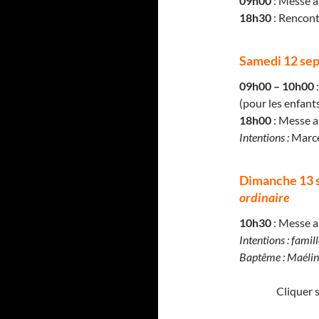
09h00
: Messe à 
18h30
: Rencon
Samedi 12 se
09h00 – 10h00
:
(pour les enfan
18h00
: Messe a
Intentions :
Marce
Dimanche 13 
ordinaire
10h30
: Messe a
Intentions : famil
Baptême : Maéli
Cliquer s