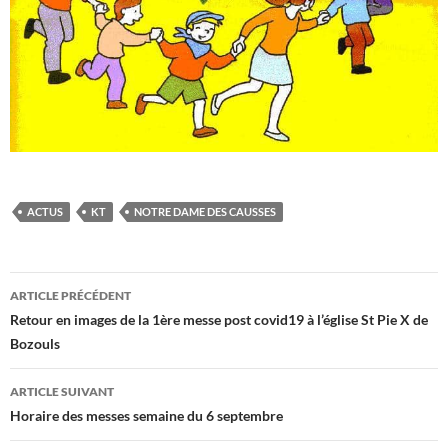
ACTUS
KT
NOTRE DAME DES CAUSSES
Navigation
ARTICLE PRÉCÉDENT
des
Retour en images de la 1ère messe post covid19 à l’église St Pie X de
Bozouls
articles
ARTICLE SUIVANT
Horaire des messes semaine du 6 septembre