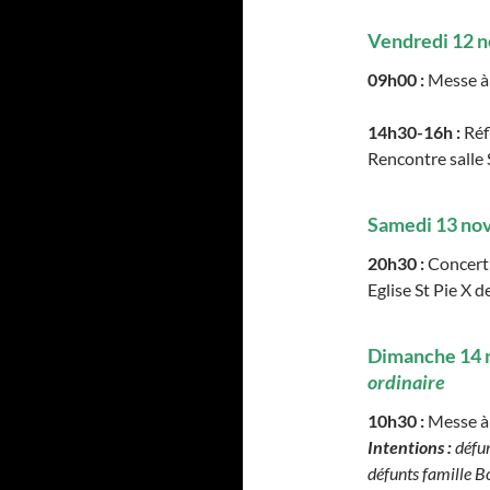
Vendredi 12 
09h00 :
Messe à 
14h30-16h :
Réf
Rencontre salle 
Samedi 13 n
20h30 :
Concert 
Eglise St Pie X d
Dimanche 14
ordinaire
10h30 :
Messe à 
Intentions :
défu
défunts famille B