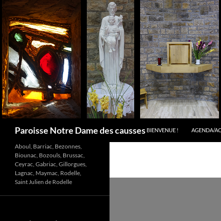
Aller
au
contenu
Recherche
Paroisse Notre Dame des causses
BIENVENUE !
AGENDA/A
Aboul, Barriac, Bezonnes,
Biounac, Bozouls, Brussac,
Ceyrac, Gabriac, Gillorgues,
Lagnac, Maymac, Rodelle,
Saint Julien de Rodelle