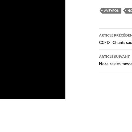
AVEYRON
HO
Navigati
ARTICLE PRÉCÉDE
des
CCFD : Chants sacr
articles
ARTICLE SUIVANT
Horaire des mess