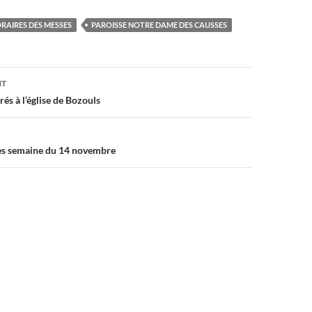
RAIRES DES MESSES
PAROISSE NOTRE DAME DES CAUSSES
on
NT
és à l’église de Bozouls
es semaine du 14 novembre