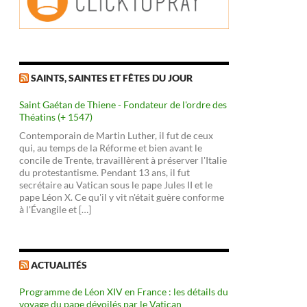
SAINTS, SAINTES ET FÊTES DU JOUR
Saint Gaétan de Thiene - Fondateur de l'ordre des
Théatins (+ 1547)
Contemporain de Martin Luther, il fut de ceux
qui, au temps de la Réforme et bien avant le
concile de Trente, travaillèrent à préserver l'Italie
du protestantisme. Pendant 13 ans, il fut
secrétaire au Vatican sous le pape Jules II et le
pape Léon X. Ce qu'il y vit n'était guère conforme
à l'Évangile et […]
ACTUALITÉS
Programme de Léon XIV en France : les détails du
voyage du pape dévoilés par le Vatican