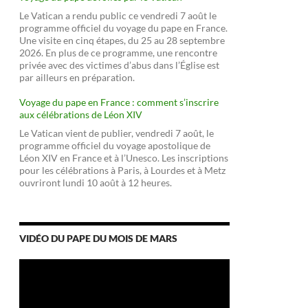
Le Vatican a rendu public ce vendredi 7 août le
programme officiel du voyage du pape en France.
Une visite en cinq étapes, du 25 au 28 septembre
2026. En plus de ce programme, une rencontre
privée avec des victimes d’abus dans l’Église est
par ailleurs en préparation.
Voyage du pape en France : comment s’inscrire
aux célébrations de Léon XIV
Le Vatican vient de publier, vendredi 7 août, le
programme officiel du voyage apostolique de
Léon XIV en France et à l’Unesco. Les inscriptions
pour les célébrations à Paris, à Lourdes et à Metz
ouvriront lundi 10 août à 12 heures.
VIDÉO DU PAPE DU MOIS DE MARS
Lecteur
vidéo