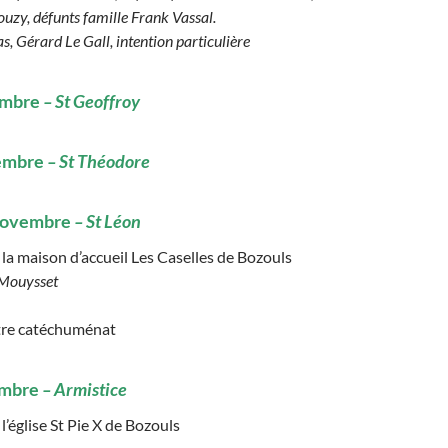
ouzy, défunts famille Frank Vassal.
 Gérard Le Gall, intention particulière
embre
– St Geoffroy
vembre
– St Théodore
novembre
– St Léon
la maison d’accueil Les Caselles de Bozouls
 Mouysset
re catéchuménat
embre
– Armistice
l’église St Pie X de Bozouls