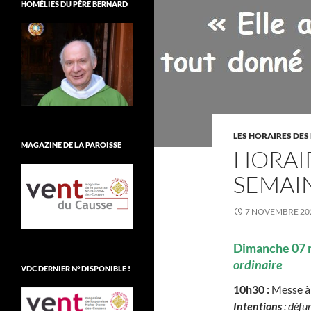
HOMÉLIES DU PÈRE BERNARD
LES HORAIRES DES
MAGAZINE DE LA PAROISSE
HORAI
SEMAI
7 NOVEMBRE 20
Dimanche 07
ordinaire
VDC DERNIER N° DISPONIBLE !
10h30 :
Messe à 
Intentions
: défu