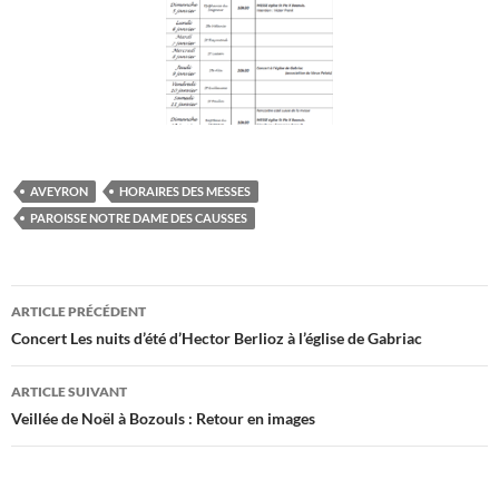
AVEYRON
HORAIRES DES MESSES
PAROISSE NOTRE DAME DES CAUSSES
Navigation
ARTICLE PRÉCÉDENT
des
Concert Les nuits d’été d’Hector Berlioz à l’église de Gabriac
articles
ARTICLE SUIVANT
Veillée de Noël à Bozouls : Retour en images