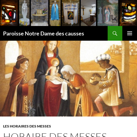
Aller
au
contenu
Recherche
Paroisse Notre Dame des causses
MENU
PRINCI
LES HORAIRES DES MESSES
HORAIRE DES MESSES