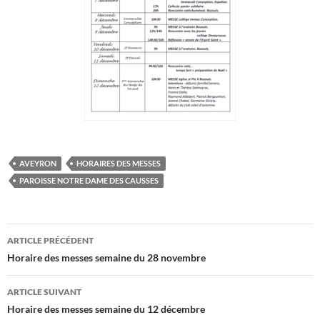
AVEYRON
HORAIRES DES MESSES
PAROISSE NOTRE DAME DES CAUSSES
Navigation
ARTICLE PRÉCÉDENT
des
Horaire des messes semaine du 28 novembre
articles
ARTICLE SUIVANT
Horaire des messes semaine du 12 décembre