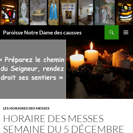
Aller
au
contenu
Recherche
Paroisse Notre Dame des causses
MENU
PRINCI
LES HORAIRES DES MESSES
HORAIRE DES MESSES
SEMAINE DU 5 DÉCEMBRE