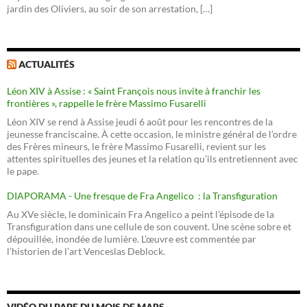
jardin des Oliviers, au soir de son arrestation, […]
ACTUALITÉS
Léon XIV à Assise : « Saint François nous invite à franchir les
frontières », rappelle le frère Massimo Fusarelli
Léon XIV se rend à Assise jeudi 6 août pour les rencontres de la
jeunesse franciscaine. À cette occasion, le ministre général de l’ordre
des Frères mineurs, le frère Massimo Fusarelli, revient sur les
attentes spirituelles des jeunes et la relation qu’ils entretiennent avec
le pape.
DIAPORAMA - Une fresque de Fra Angelico : la Transfiguration
Au XVe siècle, le dominicain Fra Angelico a peint l’épisode de la
Transfiguration dans une cellule de son couvent. Une scène sobre et
dépouillée, inondée de lumière. L’œuvre est commentée par
l’historien de l’art Venceslas Deblock.
VIDÉO DU PAPE DU MOIS DE MARS