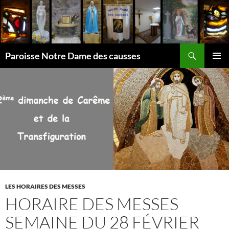
Aller
au
contenu
Recherche
Paroisse Notre Dame des causses
MENU
PRINCI
LES HORAIRES DES MESSES
HORAIRE DES MESSES
SEMAINE DU 28 FÉVRIER