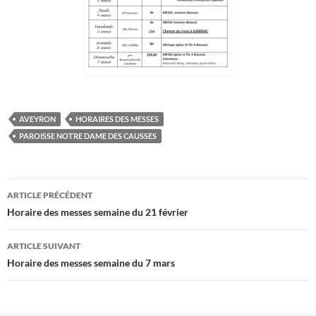
AVEYRON
HORAIRES DES MESSES
PAROISSE NOTRE DAME DES CAUSSES
Navigation
ARTICLE PRÉCÉDENT
des
Horaire des messes semaine du 21 février
articles
ARTICLE SUIVANT
Horaire des messes semaine du 7 mars