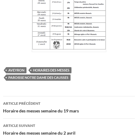
AVEYRON
HORAIRES DES MESSES
PAROISSE NOTRE DAME DES CAUSSES
Navigation
ARTICLE PRÉCÉDENT
des
Horaire des messes semaine du 19 mars
articles
ARTICLE SUIVANT
Horaire des messes semaine du 2 avril