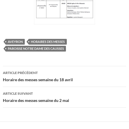
AVEYRON
HORAIRES DES MESSES
PAROISSE NOTRE DAME DES CAUSSES
Navigation
ARTICLE PRÉCÉDENT
des
Horaire des messes semaine du 18 avril
articles
ARTICLE SUIVANT
Horaire des messes semaine du 2 mai