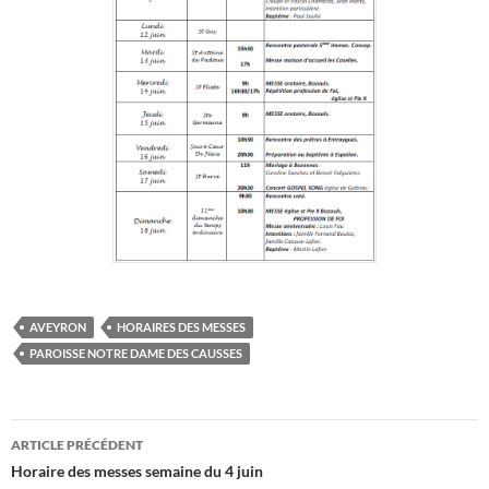
AVEYRON
HORAIRES DES MESSES
PAROISSE NOTRE DAME DES CAUSSES
Navigation
ARTICLE PRÉCÉDENT
des
Horaire des messes semaine du 4 juin