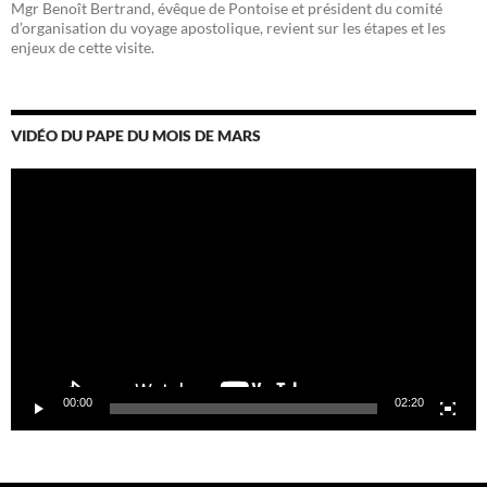
Mgr Benoît Bertrand, évêque de Pontoise et président du comité
d’organisation du voyage apostolique, revient sur les étapes et les
enjeux de cette visite.
VIDÉO DU PAPE DU MOIS DE MARS
Lecteur
vidéo
00:00
02:20