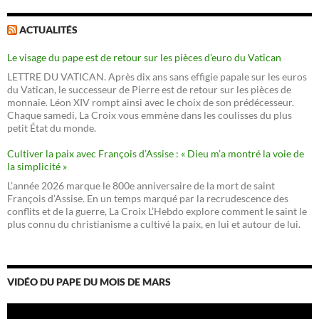
ACTUALITÉS
Le visage du pape est de retour sur les pièces d’euro du Vatican
LETTRE DU VATICAN. Après dix ans sans effigie papale sur les euros
du Vatican, le successeur de Pierre est de retour sur les pièces de
monnaie. Léon XIV rompt ainsi avec le choix de son prédécesseur.
Chaque samedi, La Croix vous emmène dans les coulisses du plus
petit État du monde.
Cultiver la paix avec François d’Assise : « Dieu m’a montré la voie de
la simplicité »
L’année 2026 marque le 800e anniversaire de la mort de saint
François d’Assise. En un temps marqué par la recrudescence des
conflits et de la guerre, La Croix L’Hebdo explore comment le saint le
plus connu du christianisme a cultivé la paix, en lui et autour de lui.
VIDÉO DU PAPE DU MOIS DE MARS
Lecteur