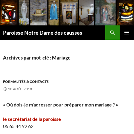
Aller
au
contenu
Recherche
Paroisse Notre Dame des causses
MENU
PRINCI
Archives par mot-clé : Mariage
FORMALITÉS & CONTACTS
28 AOÛT 2018
« Où dois-je m’adresser pour préparer mon mariage ? »
le secrétariat de la paroisse
05 65 44 92 62