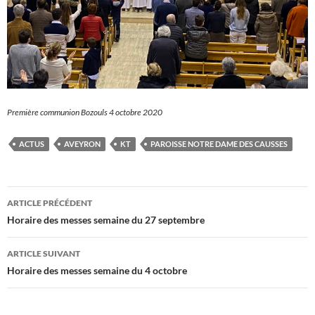
Première communion Bozouls 4 octobre 2020
ACTUS
AVEYRON
KT
PAROISSE NOTRE DAME DES CAUSSES
Navigation
ARTICLE PRÉCÉDENT
des
Horaire des messes semaine du 27 septembre
articles
ARTICLE SUIVANT
Horaire des messes semaine du 4 octobre