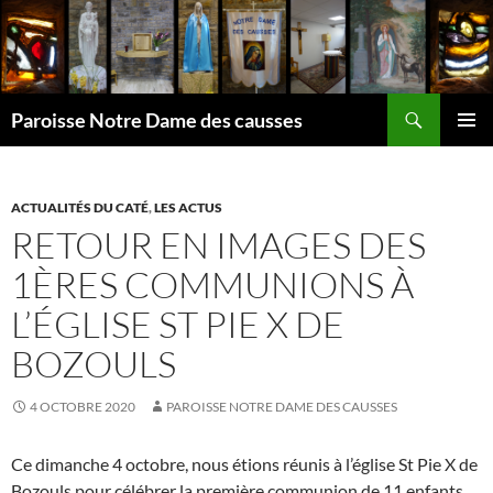
Aller
au
contenu
Recherche
Paroisse Notre Dame des causses
MENU
PRINCI
ACTUALITÉS DU CATÉ
,
LES ACTUS
RETOUR EN IMAGES DES
1ÈRES COMMUNIONS À
L’ÉGLISE ST PIE X DE
BOZOULS
4 OCTOBRE 2020
PAROISSE NOTRE DAME DES CAUSSES
Ce dimanche 4 octobre, nous étions réunis à l’église St Pie X de
Bozouls pour célébrer la première communion de 11 enfants