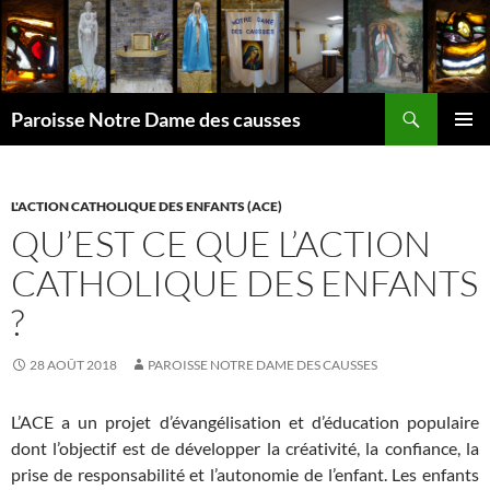
Aller
au
contenu
Recherche
Paroisse Notre Dame des causses
MENU
PRINCI
L'ACTION CATHOLIQUE DES ENFANTS (ACE)
QU’EST CE QUE L’ACTION
CATHOLIQUE DES ENFANTS
?
28 AOÛT 2018
PAROISSE NOTRE DAME DES CAUSSES
L’ACE a un projet d’évangélisation et d’éducation populaire
dont l’objectif est de développer la créativité, la confiance, la
prise de responsabilité et l’autonomie de l’enfant. Les enfants