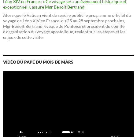
Léon XIV en France : « Ce voyage sera un événement historique et
exceptionnel », assure Mgr Benoît Bertrand
Alors que le Vatican vient de rendre public le programme officiel du
voyage de Léon XIV en France, du 25 au 28 septembre prochains,
Mgr Benoît Bertrand, évêque de Pontoise et président du comité
d’organisation du voyage apostolique, revient sur les étapes et les
enjeux de cette visite.
VIDÉO DU PAPE DU MOIS DE MARS
Lecteur
vidéo