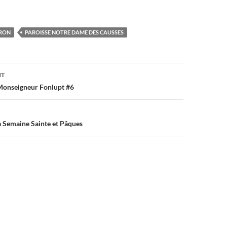
RON
PAROISSE NOTRE DAME DES CAUSSES
on
NT
onseigneur Fonlupt #6
 Semaine Sainte et Pâques