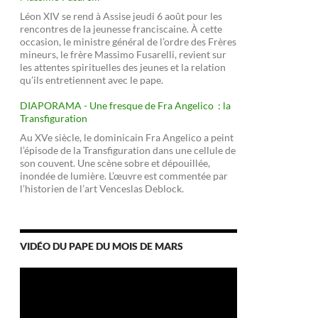
Léon XIV se rend à Assise jeudi 6 août pour les
rencontres de la jeunesse franciscaine. À cette
occasion, le ministre général de l’ordre des Frères
mineurs, le frère Massimo Fusarelli, revient sur
les attentes spirituelles des jeunes et la relation
qu’ils entretiennent avec le pape.
DIAPORAMA - Une fresque de Fra Angelico : la
Transfiguration
Au XVe siècle, le dominicain Fra Angelico a peint
l’épisode de la Transfiguration dans une cellule de
son couvent. Une scène sobre et dépouillée,
inondée de lumière. L’œuvre est commentée par
l’historien de l’art Venceslas Deblock.
VIDÉO DU PAPE DU MOIS DE MARS
Lecteur
vidéo