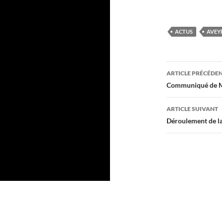
ACTUS
AVEY
Navigati
ARTICLE PRÉCÉDE
des
Communiqué de M
articles
ARTICLE SUIVANT
Déroulement de la