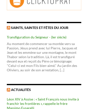
SAINTS, SAINTES ET FÊTES DU JOUR
Transfiguration du Seigneur - (Ier siècle)
Au moment de commencer sa montée vers sa
Passion, Jésus prend avec lui Pierre, Jacques et
Jean et les emmène sur une montagne, le mont
Thabor selon la tradition. Là, il est transfiguré
devant eux et reçoit du Père ce témoignage:
"Celui-ci est mon Fils bien-aimé." Au jardin des
Oliviers, au soir de son arrestation, […]
ACTUALITÉS
Léon XIV à Assise : « Saint François nous invite à
franchir les frontières », rappelle le frère
Massimo Fusarelli