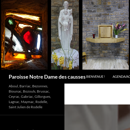
Aller
au
contenu
Recherche
Paroisse Notre Dame des causses
BIENVENUE !
AGENDA/A
Aboul, Barriac, Bezonnes,
Biounac, Bozouls, Brussac,
Ceyrac, Gabriac, Gillorgues,
Lagnac, Maymac, Rodelle,
Saint Julien de Rodelle