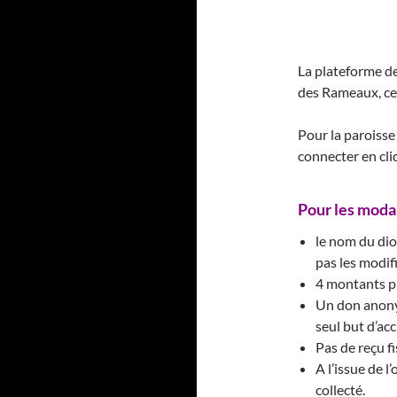
La plateforme de
des Rameaux, ce 
Pour la paroiss
connecter en cliq
Pour les modal
le nom du dio
pas les modif
4 montants pr
Un don anonym
seul but d’ac
Pas de reçu fi
A l’issue de l
collecté.