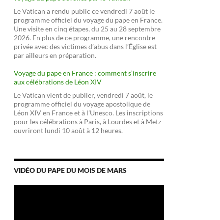
Le Vatican a rendu public ce vendredi 7 août le
programme officiel du voyage du pape en France.
Une visite en cinq étapes, du 25 au 28 septembre
2026. En plus de ce programme, une rencontre
privée avec des victimes d’abus dans l’Église est
par ailleurs en préparation.
Voyage du pape en France : comment s’inscrire
aux célébrations de Léon XIV
Le Vatican vient de publier, vendredi 7 août, le
programme officiel du voyage apostolique de
Léon XIV en France et à l’Unesco. Les inscriptions
pour les célébrations à Paris, à Lourdes et à Metz
ouvriront lundi 10 août à 12 heures.
VIDÉO DU PAPE DU MOIS DE MARS
Lecteur
vidéo