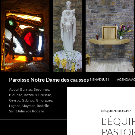
Aller
au
contenu
Recherche
Paroisse Notre Dame des causses
BIENVENUE !
AGENDA/A
Aboul, Barriac, Bezonnes,
Biounac, Bozouls, Brussac,
Ceyrac, Gabriac, Gillorgues,
Lagnac, Maymac, Rodelle,
L'ÉQUIPE DU CPP
Saint Julien de Rodelle
L’ÉQUI
PASTOR