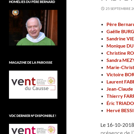
HOMÉLIES DU PÈRE BERNARD
25 SEPTEMBRE 2
Père Bernar
Gaëlle BUR
Sandrine V
Monique D
Christine 
Sandra MEZ
MAGAZINE DE LA PAROISSE
Marie-Chris
Victoire BO
Laurent FAB
Jean-Claud
Thierry FA
Éric TRIAD
Hervé BESS
VDC DERNIER N° DISPONIBLE !
Le 16-10-201
présence de l