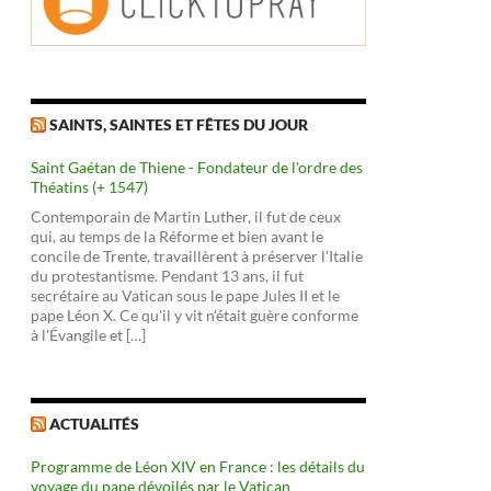
SAINTS, SAINTES ET FÊTES DU JOUR
Saint Gaétan de Thiene - Fondateur de l'ordre des
Théatins (+ 1547)
Contemporain de Martin Luther, il fut de ceux
qui, au temps de la Réforme et bien avant le
concile de Trente, travaillèrent à préserver l'Italie
du protestantisme. Pendant 13 ans, il fut
secrétaire au Vatican sous le pape Jules II et le
pape Léon X. Ce qu'il y vit n'était guère conforme
à l'Évangile et […]
ACTUALITÉS
Programme de Léon XIV en France : les détails du
voyage du pape dévoilés par le Vatican