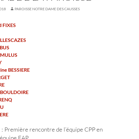
018
PAROISSE NOTRE DAME DES CAUSSES
d FIXES
G
IELLESCAZES
UBUS
ROMULUS
Y
tine BESSIERE
RGET
RE
e BOULDOIRE
RRENQ
OU
IERE
: Première rencontre de l’équipe CPP en
8
’équipe EAP