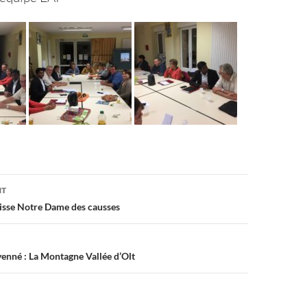
on
NT
isse Notre Dame des causses
yenné : La Montagne Vallée d’Olt