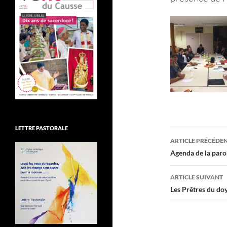
LETTRE PASTORALE
Navigati
ARTICLE PRÉCÉDE
des
Agenda de la paro
articles
ARTICLE SUIVANT
Les Prêtres du do